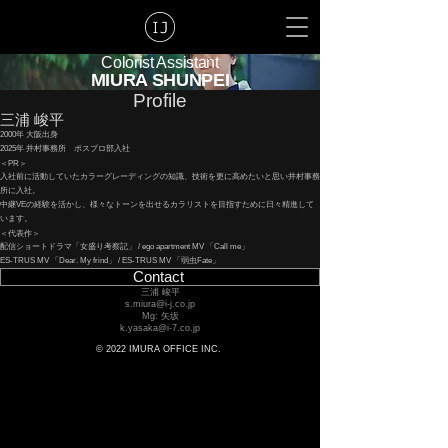
Colorist Assistant
MIURA SHUNPEI
Profile
三浦 峻平
2000年 大阪出身
2025年 井村事務所 ポスプロ部入社
＜PR＞
入社前に活動していたカラーグレーディングの知識、技術を更に高めたいと思い井村事務
所に入社。
中継VEの経験を活かし、様々なトーンを出せるカラリストを目指すために日々精進して
います。
＜代表作＞
配信ショートドラマ「女盛り考察記」 / ego apartment MV 「Call me」
ES-TRUS MV 「Dear. My frind」 / ES-TRUS MV 「弱虫Fate」
Contact
三浦 峻平
s.miura@i-j.co.jp
Mg: 矢坂
k.yasaka@i-7.co.jp
© 2022 IMURA OFFICE INC.